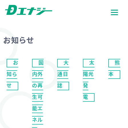
お知らせ
お
国
大
太
熊
知ら
内外
通日
陽光
本
せ
の再
誌
発
生可
電
能エ
ネル