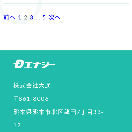
投
前へ
1
2
3
…
5
次へ
稿
ナ
ビ
ゲ
ー
株式会社大通
シ
〒861-8006
ョ
熊本県熊本市北区龍田7丁目33-
ン
12