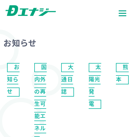
お知らせ
お
国
大
太
熊
知ら
内外
通日
陽光
本
せ
の再
誌
発
生可
電
能エ
ネル