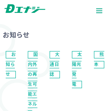
お知らせ
お
国
大
太
熊
知ら
内外
通日
陽光
本
せ
の再
誌
発
生可
電
能エ
ネル