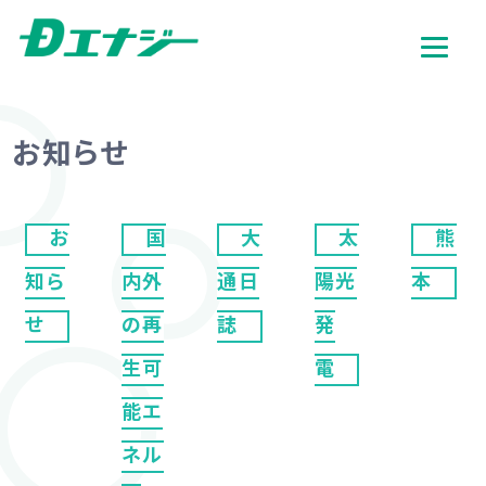
お知らせ
お
国
大
太
熊
知ら
内外
通日
陽光
本
せ
の再
誌
発
生可
電
能エ
ネル